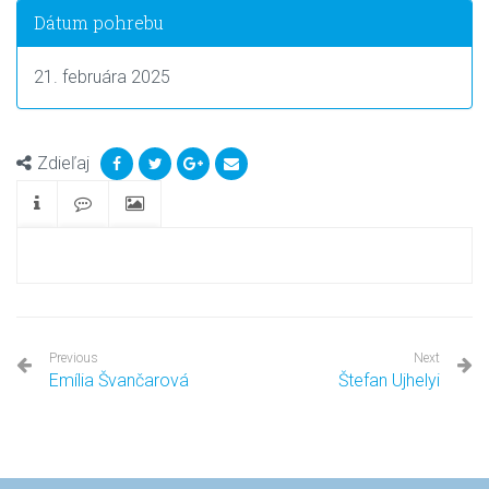
Dátum pohrebu
21. februára 2025
Zdieľaj
Previous
Next
Emília Švančarová
Štefan Ujhelyi