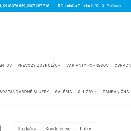
, 0918 376 859, 0907 287 718
Dominika Tatarku 2, 921 01 Piešťany
ENTOV
PREVOZY ZOSNULÝCH
VARIANTY POHREBOV
OBRADN
ADŠTANDARDNÉ SLUŽBY
GALÉRIA
SLUŽBY
ZAHRANIČNÁ 
Rozlúčka
Kondolencie
Fotky