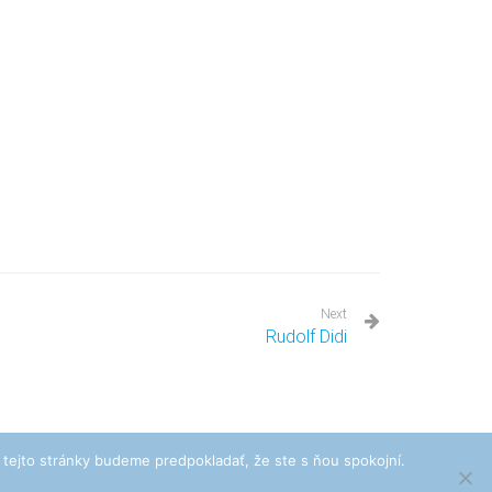
Next
Rudolf Didi
 tejto stránky budeme predpokladať, že ste s ňou spokojní.
Zásady ochrany osobných údajov
Súbory cookies