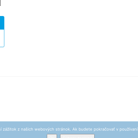
í zážitok z našich webových stránok. Ak budete pokračovať v používaní
. Vytvoril www.najzone.eu