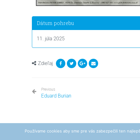
Dátum pohrebu
11. júla 2025
Zdieľaj
Previous
Eduard Burian
Používame cookies aby sme pre vás zabezpečili ten najlepš
Pohrebníctvo Peter Samko - Venuša © Všetky práva vyhradené