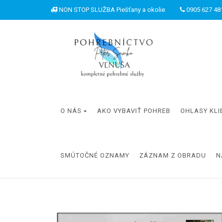
NON STOP SLUŽBA Piešťany a okolie
0905 627 481
O NÁS
AKO VYBAVIŤ POHREB
OHLASY KLI
SMÚTOČNÉ OZNAMY
ZÁZNAM Z OBRADU
N