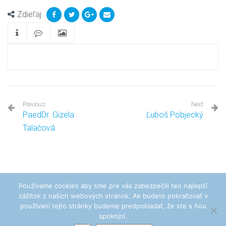
Zdieľaj
Previous
Next
PaedDr. Gizela
Ľuboš Pobjecký
Talačová
Používame cookies aby sme pre vás zabezpečili ten najlepší
zážitok z našich webových stránok. Ak budete pokračovať v
Pohrebníctvo Peter Samko - Venuša © Všetky práva vyhradené. Vytvoril
používaní tejto stránky budeme predpokladať, že ste s ňou
www.najzone.eu
spokojní.