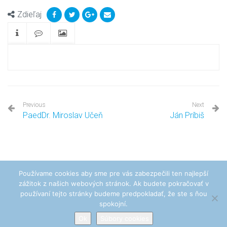
Zdieľaj
Previous
Next
PaedDr. Miroslav Učeň
Ján Príbiš
Používame cookies aby sme pre vás zabezpečili ten najlepší
zážitok z našich webových stránok. Ak budete pokračovať v
Pohrebníctvo Peter Samko - Venuša © Všetky práva vyhradené. Vytvoril
používaní tejto stránky budeme predpokladať, že ste s ňou
www.najzone.eu
spokojní.
Zásady ochrany osobných údajov
Súbory cookies
Ok
Súbory cookies