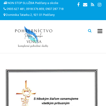
NON STOP SLUŽBA Piešťany a okolie
0905 627 481, 0918 376 859, 0907 287 718
Dominika Tatarku 2, 921 01 Piešťany