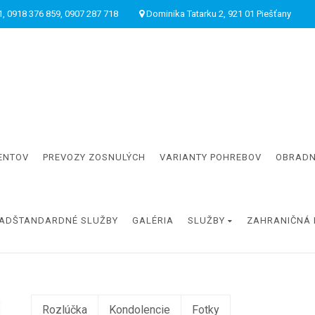
, 0918 376 859, 0907 287 718
Dominika Tatarku 2, 921 01 Piešťany
ENTOV
PREVOZY ZOSNULÝCH
VARIANTY POHREBOV
OBRADN
ADŠTANDARDNÉ SLUŽBY
GALÉRIA
SLUŽBY
ZAHRANIČNÁ 
Rozlúčka
Kondolencie
Fotky