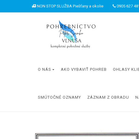
NON STOP SLUŽBA Piešťany a okolie
0905 627 481
O NÁS
AKO VYBAVIŤ POHREB
OHLASY KLI
SMÚTOČNÉ OZNAMY
ZÁZNAM Z OBRADU
N