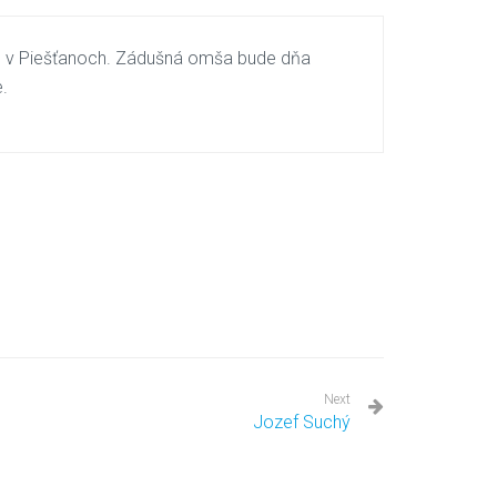
ste v Piešťanoch. Zádušná omša bude dňa
.
Next
Jozef Suchý