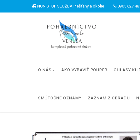
NON STOP SLUŽBA Piešťany a okolie
0905 627 481
O NÁS
AKO VYBAVIŤ POHREB
OHLASY KLI
SMÚTOČNÉ OZNAMY
ZÁZNAM Z OBRADU
N