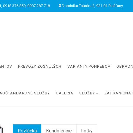
, 0918 376 859, 0907 287 718
Dominika Tatarku 2, 921 01 Piešťany
ENTOV
PREVOZY ZOSNULÝCH
VARIANTY POHREBOV
OBRADN
ADŠTANDARDNÉ SLUŽBY
GALÉRIA
SLUŽBY
ZAHRANIČNÁ 
Rozlúčka
Kondolencie
Fotky