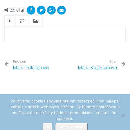
Zdieľaj
Previous
Next
Mária Folajtárová
Mária Krajčovičová
Používame cookies aby sme pre vás zabezpečili ten najlepší
zážitok z našich webových stránok. Ak budete pokračovať v
Pohrebníctvo Peter Samko - Venuša © Všetky práva vyhradené. Vytvoril
používaní tejto stránky budeme predpokladať, že ste s ňou
www.najzone.eu
spokojní.
Ok
Súbory cookies
Zásady ochrany osobných údajov
Súbory cookies