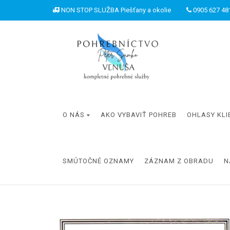
NON STOP SLUŽBA Piešťany a okolie
0905 627 481
O NÁS
AKO VYBAVIŤ POHREB
OHLASY KLI
SMÚTOČNÉ OZNAMY
ZÁZNAM Z OBRADU
N