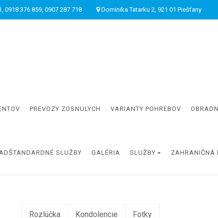
, 0918 376 859, 0907 287 718
Dominika Tatarku 2, 921 01 Piešťany
ENTOV
PREVOZY ZOSNULÝCH
VARIANTY POHREBOV
OBRADN
ADŠTANDARDNÉ SLUŽBY
GALÉRIA
SLUŽBY
ZAHRANIČNÁ 
Rozlúčka
Kondolencie
Fotky